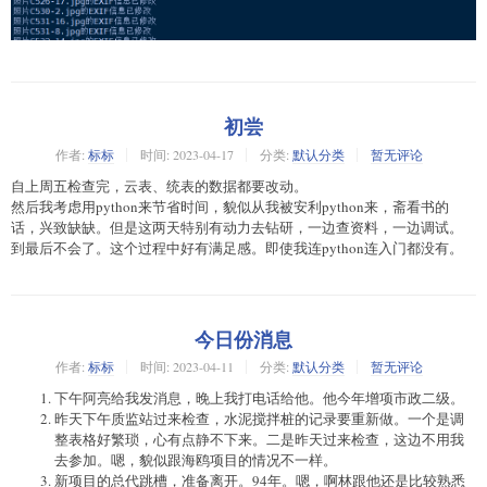
初尝
作者:
标标
时间:
2023-04-17
分类:
默认分类
暂无评论
自上周五检查完，云表、统表的数据都要改动。
然后我考虑用python来节省时间，貌似从我被安利python来，斋看书的
话，兴致缺缺。但是这两天特别有动力去钻研，一边查资料，一边调试。
到最后不会了。这个过程中好有满足感。即使我连python连入门都没有。
今日份消息
作者:
标标
时间:
2023-04-11
分类:
默认分类
暂无评论
下午阿亮给我发消息，晚上我打电话给他。他今年增项市政二级。
昨天下午质监站过来检查，水泥搅拌桩的记录要重新做。一个是调
整表格好繁琐，心有点静不下来。二是昨天过来检查，这边不用我
去参加。嗯，貌似跟海鸥项目的情况不一样。
新项目的总代跳槽，准备离开。94年。嗯，啊林跟他还是比较熟悉