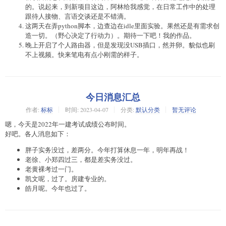
的。说起来，到新项目这边，阿林给我感觉，在日常工作中的处理
跟待人接物、言语交谈还是不错滴。
这两天在弄python脚本，边查边在idle里面实验。果然还是有需求创
造一切。（野心决定了行动力）。期待一下吧！我的作品。
晚上开启了个人路由器，但是发现没USB插口，然并卵。貌似也刷
不上视频。快来笔电有点小刚需的样子。
今日消息汇总
作者:
标标
时间:
2023-04-07
分类:
默认分类
暂无评论
嗯，今天是2022年一建考试成绩公布时间。
好吧。各人消息如下：
胖子实务没过，差两分。今年打算休息一年，明年再战！
老徐、小郑四过三，都是差实务没过。
老黄裸考过一门。
凯文呢，过了。房建专业的。
皓月呢。今年也过了。